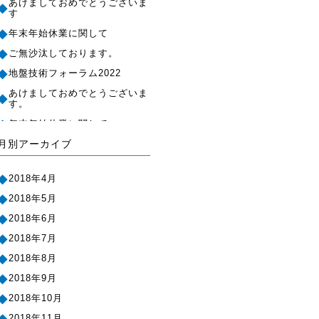
あけましておめでとうございま
す
年末年始休業に関して
ご無沙汰しております。
地盤技術フォーラム2022
あけましておめでとうございま
す。
年末年始休業に関して
月別アーカイブ
ゴールデンウィーク休業のお知
らせ
あけましておめでとうございま
2018年4月
す。
2018年5月
年末年始休業に関して
2018年6月
『マンションビジネス総合展
2020』
2018年7月
明日より
2018年8月
マンションビジネス総合展
2018年9月
2020
2018年10月
現場用パソコン導入
2018年11月