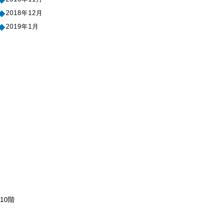
目まぐるしく変わる天気
2018年12月
ゴールデンウィーク休業のお知
らせ
2019年1月
新年度
2019年2月
暖冬傾向
2019年3月
新年のご挨拶
2019年5月
年末年始休業に関して
2019年8月
立冬が過ぎ、季節は冬に…
2019年11月
大型車両導入
2019年12月
新元号
2020年1月
お問い合わせ増えてます。
2020年2月
第23回「震災対策技術展」横
2020年4月
浜 訪問ありがとうございまし
た。
2020年7月
いよいよ明日から、
2020年9月
第23回「震災対策技術展」横浜
2020年12月
10階
あけましておめでとうございま
2021年1月
す。
2021年4月